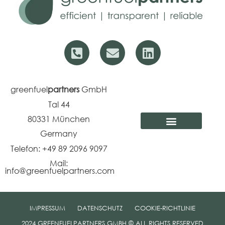
greenfuel
partners
GmbH
Tal 44
80331
München
Germany
Telefon: +49 89 2096 9097
Mail:
info@greenfuelpartners.com
IMPRESSUM
DATENSCHUTZ
COOKIE-RICHTLINIE
2024 GREENFUELPARTNERS GMBH © ALL RIGHTS RESERVED