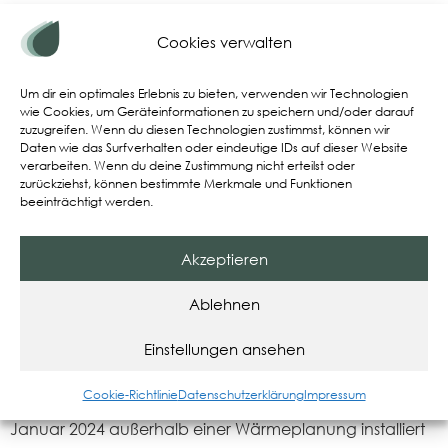
Cookies verwalten
Um dir ein optimales Erlebnis zu bieten, verwenden wir Technologien
wie Cookies, um Geräteinformationen zu speichern und/oder darauf
zuzugreifen. Wenn du diesen Technologien zustimmst, können wir
Daten wie das Surfverhalten oder eindeutige IDs auf dieser Website
verarbeiten. Wenn du deine Zustimmung nicht erteilst oder
zurückziehst, können bestimmte Merkmale und Funktionen
beeinträchtigt werden.
Akzeptieren
Ablehnen
Es gibt mehrere Vorgaben im GEG die die zusätzliche
Einstellungen ansehen
Nachfrage für Biomethan in Deutschland maßgeblich
Cookie-Richtlinie
Datenschutzerklärung
Impressum
beeinflussen. Bis 2040 müssen Gasheizungen, die ab
Januar 2024 außerhalb einer Wärmeplanung installiert